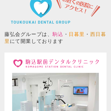
藤弘会グループは、
駒込
・
日暮里
・
西日暮
里
にて開業しております