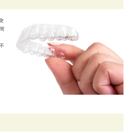
突
間
不