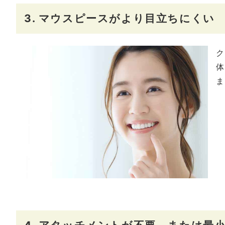
3. マウスピースがより目立ちにくい
ク
体
ま