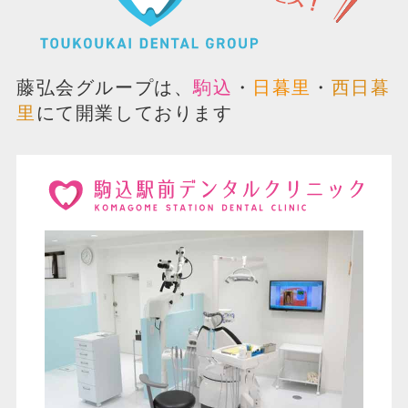
藤弘会グループは、
駒込
・
日暮里
・
西日暮
里
にて開業しております