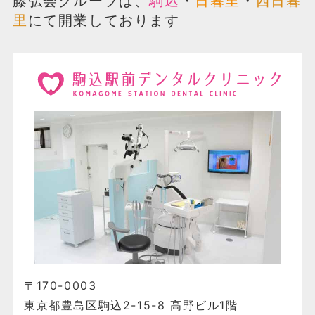
藤弘会グループは、
駒込
・
日暮里
・
西日暮
里
にて開業しております
〒170-0003
東京都豊島区駒込2-15-8 高野ビル1階